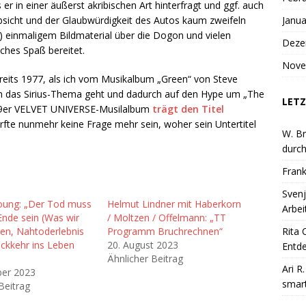
 er in einer äußerst akribischen Art hinterfragt und ggf. auch
Absicht und der Glaubwürdigkeit des Autos kaum zweifeln
Janua
) einmaligem Bildmaterial über die Dogon und vielen
Deze
ches Spaß bereitet.
Nove
reits 1977, als ich vom Musikalbum „Green“ von Steve
h um das Sirius-Thema geht und dadurch auf den Hype um „The
LETZ
89er VELVET UNIVERSE-Musilalbum
trägt den Titel
fte nunmehr keine Frage mehr sein, woher sein Untertitel
W. Br
durch
Frank
Svenj
Young: „Der Tod muss
Helmut Lindner mit Haberkorn
Arbei
Ende sein (Was wir
/ Moltzen / Offelmann: „TT
ben, Nahtoderlebnis
Programm Bruchrechnen“
Rita 
ückkehr ins Leben
20. August 2023
Entde
Ähnlicher Beitrag
Ari R
er 2023
smart
Beitrag