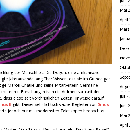
Juni 
Mai 
April
März
Janua
Deze
Nove
Okto
wicklung der Menschheit: Die Dogon, eine afrikanische
Sept
fügte Jahrtausende lang über Wissen, das sie im Grunde gar
loge Marcel Griaule und seine Mitarbeiterin Germaine
Augu
ch mehreren Forschungsreisen die Aufmerksamkeit der
Juli 
, dass diese seit vorchristlichen Zeiten Hinweise darauf
irius B
gibt. Dieser sehr lichtschwache Begleiter von
Sirius
Juni 
nderts jedoch nur mit modernsten Teleskopen beobachtet
Mai 
April
 Mystery“ (ab 1977 in Deutschland als „Das Sirius-Rätsel“