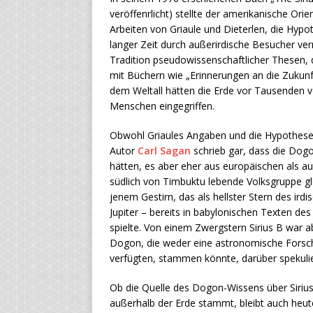
veröffenrlicht) stellte der amerikanische Ori
Arbeiten von Griaule und Dieterlen, die Hyp
langer Zeit durch außerirdische Besucher ver
Tradition pseudowissenschaftlicher Thesen, 
mit Büchern wie „Erinnerungen an die Zukun
dem Weltall hätten die Erde vor Tausenden vo
Menschen eingegriffen.
Obwohl Griaules Angaben und die Hypothesen
Autor
Carl Sagan
schrieb gar, dass die Dogo
hätten, es aber eher aus europäischen als a
südlich von Timbuktu lebende Volksgruppe gl
jenem Gestirn, das als hellster Stern des i
Jupiter – bereits in babylonischen Texten de
spielte. Von einem Zwergstern Sirius B war 
Dogon, die weder eine astronomische Forsch
verfügten, stammen könnte, darüber spekulier
Ob die Quelle des Dogon-Wissens über Sirius
außerhalb der Erde stammt, bleibt auch heute