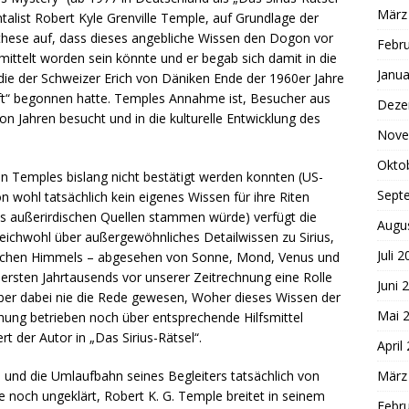
März
entalist Robert Kyle Grenville Temple, auf Grundlage der
othese auf, dass dieses angebliche Wissen den Dogon vor
Febr
mittelt worden sein könnte und er begab sich damit in die
Janua
die der Schweizer Erich von Däniken Ende der 1960er Jahre
ft“ begonnen hatte. Temples Annahme ist, Besucher aus
Deze
n Jahren besucht und in die kulturelle Entwicklung des
Nove
Okto
 Temples bislang nicht bestätigt werden konnten (US-
Sept
n wohl tatsächlich kein eigenes Wissen für ihre Riten
us außerirdischen Quellen stammen würde) verfügt die
Augu
eichwohl über außergewöhnliches Detailwissen zu Sirius,
Juli 
rdischen Himmels – abgesehen von Sonne, Mond, Venus und
s ersten Jahrtausends vor unserer Zeitrechnung eine Rolle
Juni 
aber dabei nie die Rede gewesen, Woher dieses Wissen der
Mai 
ung betrieben noch über entsprechende Hilfsmittel
t der Autor in „Das Sirius-Rätsel“.
April
 und die Umlaufbahn seines Begleiters tatsächlich von
März
 noch ungeklärt, Robert K. G. Temple breitet in seinem
Febr