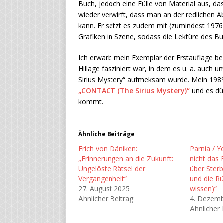
Buch, jedoch eine Fülle von Material aus, das
wieder verwirft, dass man an der redlichen 
kann. Er setzt es zudem mit (zumindest 1976
Grafiken in Szene, sodass die Lektüre des Bu
Ich erwarb mein Exemplar der Erstauflage be
Hillage fasziniert war, in dem es u. a. auc
Sirius Mystery“ aufmeksam wurde. Mein 19
„CONTACT (The Sirius Mystery)“
und es dür
kommt.
Ähnliche Beiträge
Erich von Däniken:
Parnia / 
„Erinnerungen an die Zukunft:
nicht das 
Ungelöste Rätsel der
über Ster
Vergangenheit“
und die R
27. August 2025
wissen)“
Ähnlicher Beitrag
4. Dezemb
Ähnlicher 