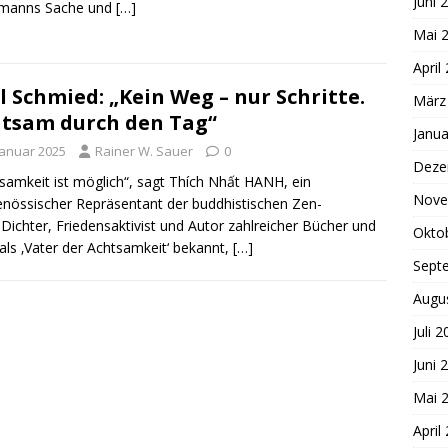
Juni 
rmanns Sache und
[…]
Mai 
April
l Schmied: „Kein Weg – nur Schritte.
März
tsam durch den Tag“
Janua
Januar 2025
Rainer W. Sauer
0
Deze
samkeit ist möglich“, sagt Thích Nhất HANH, ein
Nove
enössischer Repräsentant der buddhistischen Zen-
Dichter, Friedensaktivist und Autor zahlreicher Bücher und
Okto
als ‚Vater der Achtsamkeit‘ bekannt,
[…]
Sept
Augu
Juli 
Juni 
Mai 
April