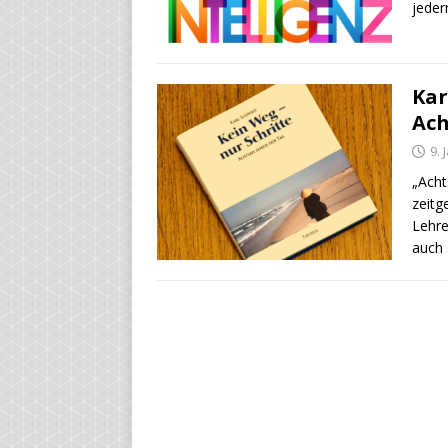
jede
Kar
Ach
9. 
„Acht
zeitg
Lehre
auch 