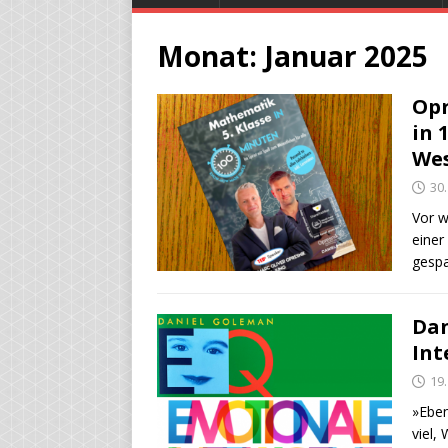
Monat:
Januar 2025
Opr
in 
Wes
30
Vor w
einer
gespa
Dan
Int
19
»Eben
viel,