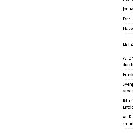
Janua
Deze
Nove
LETZ
W. Br
durch
Frank
Svenj
Arbei
Rita 
Entde
Ari R
smart