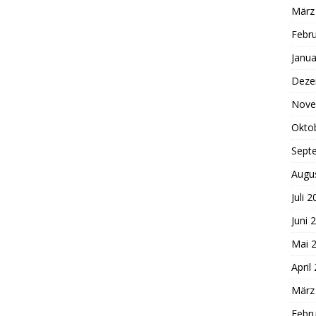
März
Febr
Janua
Deze
Nove
Okto
Sept
Augu
Juli 
Juni 
Mai 
April
März
Febr