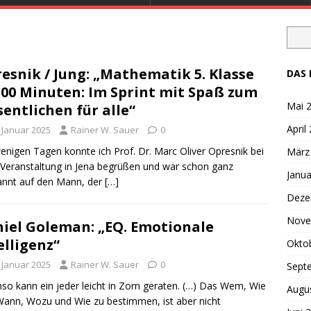
esnik / Jung: „Mathematik 5. Klasse
DAS 
100 Minuten: Im Sprint mit Spaß zum
Mai 
entlichen für alle“
April
. Januar 2025
Rainer W. Sauer
0
enigen Tagen konnte ich Prof. Dr. Marc Oliver Opresnik bei
März
 Veranstaltung in Jena begrüßen und war schon ganz
Janua
nnt auf den Mann, der
[…]
Deze
Nove
iel Goleman: „EQ. Emotionale
elligenz“
Okto
. Januar 2025
Rainer W. Sauer
0
Sept
so kann ein jeder leicht in Zorn geraten. (…) Das Wem, Wie
Augu
 Wann, Wozu und Wie zu bestimmen, ist aber nicht