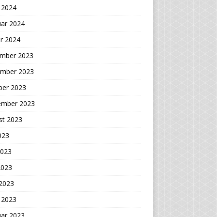
 2024
uar 2024
r 2024
mber 2023
mber 2023
ber 2023
ember 2023
st 2023
2023
2023
2023
 2023
 2023
uar 2023