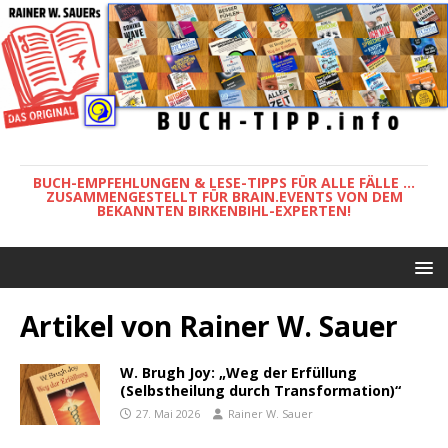
BUCH-EMPFEHLUNGEN & LESE-TIPPS FÜR ALLE FÄLLE ...
ZUSAMMENGESTELLT FÜR BRAIN.EVENTS VON DEM
BEKANNTEN BIRKENBIHL-EXPERTEN!
Artikel von
Rainer W. Sauer
W. Brugh Joy: „Weg der Erfüllung
(Selbstheilung durch Transformation)“
27. Mai 2026
Rainer W. Sauer