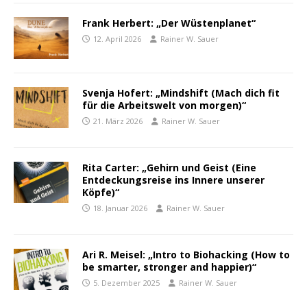
Frank Herbert: „Der Wüstenplanet“
12. April 2026
Rainer W. Sauer
Svenja Hofert: „Mindshift (Mach dich fit
für die Arbeitswelt von morgen)“
21. März 2026
Rainer W. Sauer
Rita Carter: „Gehirn und Geist (Eine
Entdeckungsreise ins Innere unserer
Köpfe)“
18. Januar 2026
Rainer W. Sauer
Ari R. Meisel: „Intro to Biohacking (How to
be smarter, stronger and happier)“
5. Dezember 2025
Rainer W. Sauer