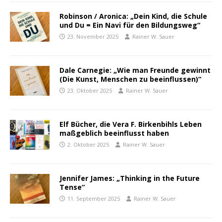
Robinson / Aronica: „Dein Kind, die Schule
und Du = Ein Navi für den Bildungsweg“
23. November 2025
Rainer W. Sauer
Dale Carnegie: „Wie man Freunde gewinnt
(Die Kunst, Menschen zu beeinflussen)“
23. Oktober 2025
Rainer W. Sauer
Elf Bücher, die Vera F. Birkenbihls Leben
maßgeblich beeinflusst haben
2. Oktober 2025
Rainer W. Sauer
Jennifer James: „Thinking in the Future
Tense“
11. September 2025
Rainer W. Sauer