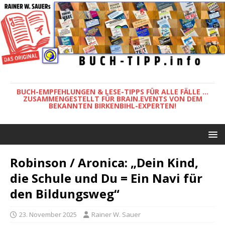
BUCH-EMPFEHLUNGEN & LESE-TIPPS FÜR ALLE FÄLLE ...
ZUSAMMENGESTELLT FÜR BRAIN.EVENTS VON DEM
BEKANNTEN BIRKENBIHL-EXPERTEN!
Robinson / Aronica: „Dein Kind,
die Schule und Du = Ein Navi für
den Bildungsweg“
23. November 2025
Rainer W. Sauer