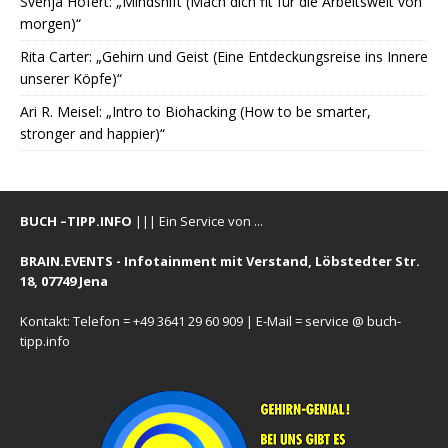
Svenja Hofert: „Mindshift (Mach dich fit für die Arbeitswelt von
morgen)“
Rita Carter: „Gehirn und Geist (Eine Entdeckungsreise ins Innere
unserer Köpfe)“
Ari R. Meisel: „Intro to Biohacking (How to be smarter,
stronger and happier)“
BUCH –TIPP.INFO
||| Ein Service von ...
BRAIN.EVENTS - Infotainment mit Verstand, Löbstedter Str.
18, 07749 Jena
Kontakt: Telefon = +49 3641 29 60 909 | E-Mail = service @ buch-
tipp.info