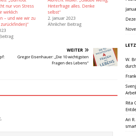
ht nur von Stress
Hinterfrage alles. Denke
Janua
 wirklich
selbst“
n – und wie wir zu
2. Januar 2023
Deze
 zurückfinden)“
Ähnlicher Beitrag
Nove
2023
Beitrag
LETZ
WEITER
pf:
Gregor Eisenhauer: „Die 10 wichtigsten
W. Br
Fragen des Lebens“
durch
Frank
Svenj
Arbei
Rita 
Entde
.
Ari R
smart