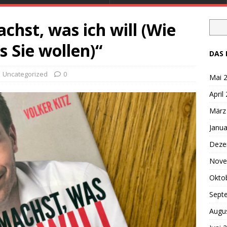
chst, was ich will (Wie
 Sie wollen)“
DAS 
Uncategorized
0
Mai 
April
März
Janua
Deze
Nove
Okto
Sept
Augu