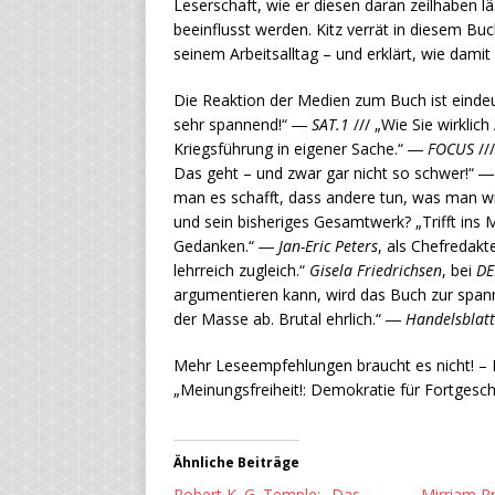
Leserschaft, wie er diesen daran zeilhaben l
beeinflusst werden. Kitz verrät in diesem Bu
seinem Arbeitsalltag – und erklärt, wie dami
Die Reaktion der Medien zum Buch ist eindeu
sehr spannend!“ ―
SAT.1
/// „Wie Sie wirkl
Kriegsführung in eigener Sache.“ ―
FOCUS
//
Das geht – und zwar gar nicht so schwer!“ 
man es schafft, dass andere tun, was man wi
und sein bisheriges Gesamtwerk? „Trifft ins 
Gedanken.“ ―
Jan-Eric Peters
, als Chefredak
lehrreich zugleich.“
Gisela Friedrichsen
, bei
DE
argumentieren kann, wird das Buch zur spa
der Masse ab. Brutal ehrlich.“ ―
Handelsblatt
Mehr Leseempfehlungen braucht es nicht! – L
„Meinungsfreiheit!: Demokratie für Fortgesch
Ähnliche Beiträge
Robert K. G. Temple: „Das
Mirriam Pr