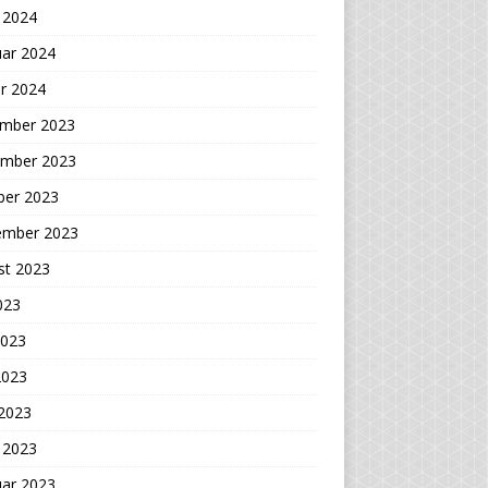
 2024
uar 2024
r 2024
mber 2023
mber 2023
ber 2023
ember 2023
st 2023
2023
2023
2023
 2023
 2023
uar 2023