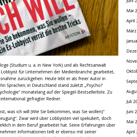
Juni 
Mai 
April
März
Janua
Deze
Nove
hologe (Studium u. a. in New York) und als Rechtsanwalt
Okto
er Lobbyist für Unternehmen der Medienbranche gearbeitet,
ssnahme zurückgehen. Heute lebt er als freier Autor in
Sept
hn Sprachen; in Deutschland stand zuletzt „Psycho?
Augu
ychologie“ monatelang auf der Spiegel-Bestsellerliste. Zu
international gefragter Redner.
Juli 
t, was ich will (Wie Sie bekommen, was Sie wollen)“
Juni 
zeugung“. Zwar wird über Lobbyisten viel spekuliert, doch
Mai 
irklich in dem Beruf gearbeitet hat. Seine Erfahrungen über
nehmen Informationen teilt er ebenso mit seiner
April