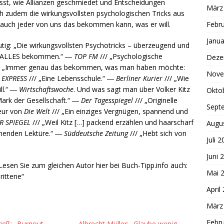
ässt, wie Allianzen geschmiedet und Entscheidungen
März
ch zudem die wirkungsvollsten psychologischen Tricks aus
t auch jeder von uns das bekommen kann, was er will.
Febr
Janua
tig: „Die wirkungsvollsten Psychotricks – überzeugend und
ich ALLES bekommen.“ ―
TOP FM
/// „Psychologische
Deze
/ „Immer genau das bekommen, was man haben möchte:
Nove
―
EXPRESS
/// „Eine Lebensschule.“ ―
Berliner Kurier
/// „Wie
ll.“ ―
Wirtschaftswoche
. Und was sagt man über Volker Kitz
Okto
Mark der Gesellschaft.“ ―
Der Tagesspiegel
/// „Originelle
Sept
teur von
Die Welt
/// „Ein einziges Vergnügen, spannend und
R SPIEGEL
/// „Weil Kitz […] packend erzählen und haarscharf
Augu
nnenden Lektüre.“ ―
Süddeutsche Zeitung
/// „Hebt sich von
Juli 
Juni 
esen Sie zum gleichen Autor hier bei Buch-Tipp.info auch:
Mai 
rittene“
April
März
Febr
ieß: „Burnout
Albrecht Müller: „Glaube wenig.