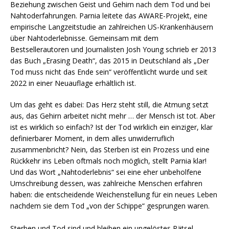
Beziehung zwischen Geist und Gehirn nach dem Tod und bei
Nahtoderfahrungen. Parnia leitete das AWARE-Projekt, eine
empirische Langzeitstudie an zahlreichen US-Krankenhäusern
über Nahtoderlebnisse. Gemeinsam mit dem
Bestsellerautoren und Journalisten Josh Young schrieb er 2013
das Buch „Erasing Death“, das 2015 in Deutschland als „Der
Tod muss nicht das Ende sein“ veröffentlicht wurde und seit
2022 in einer Neuauflage erhältlich ist.
Um das geht es dabei: Das Herz steht still, die Atmung setzt
aus, das Gehirn arbeitet nicht mehr … der Mensch ist tot. Aber
ist es wirklich so einfach? Ist der Tod wirklich ein einziger, klar
definierbarer Moment, in dem alles unwiderruflich
zusammenbricht? Nein, das Sterben ist ein Prozess und eine
Rückkehr ins Leben oftmals noch möglich, stellt Parnia klar!
Und das Wort „Nahtoderlebnis“ sei eine eher unbeholfene
Umschreibung dessen, was zahlreiche Menschen erfahren
haben: die entscheidende Weichenstellung für ein neues Leben
nachdem sie dem Tod „von der Schippe“ gesprungen waren.
Sterben und Tod sind und bleiben ein ungelöstes Rätsel,