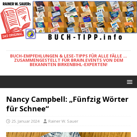
BUCH-EMPFEHLUNGEN & LESE-TIPPS FÜR ALLE FÄLLE ...
ZUSAMMENGESTELLT FÜR BRAIN.EVENTS VON DEM
BEKANNTEN BIRKENBIHL-EXPERTEN!
Nancy Campbell: „Fünfzig Wörter
für Schnee“
25. Januar 2024
Rainer W. Sauer