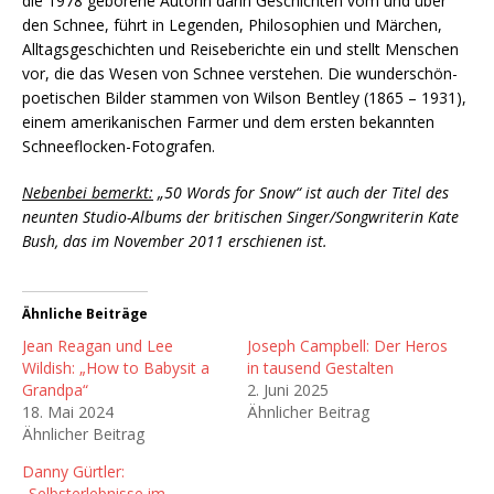
die 1978 geborene Autorin darin Geschichten vom und über
den Schnee, führt in Legenden, Philosophien und Märchen,
Alltagsgeschichten und Reiseberichte ein und stellt Menschen
vor, die das Wesen von Schnee verstehen. Die wunderschön-
poetischen Bilder stammen von Wilson Bentley (1865 – 1931),
einem amerikanischen Farmer und dem ersten bekannten
Schneeflocken-Fotografen.
Nebenbei bemerkt:
„50 Words for Snow“ ist auch der Titel des
neunten Studio-Albums der britischen Singer/Songwriterin Kate
Bush, das im November 2011 erschienen ist.
Ähnliche Beiträge
Jean Reagan und Lee
Joseph Campbell: Der Heros
Wildish: „How to Babysit a
in tausend Gestalten
Grandpa“
2. Juni 2025
18. Mai 2024
Ähnlicher Beitrag
Ähnlicher Beitrag
Danny Gürtler:
„Selbsterlebnisse im