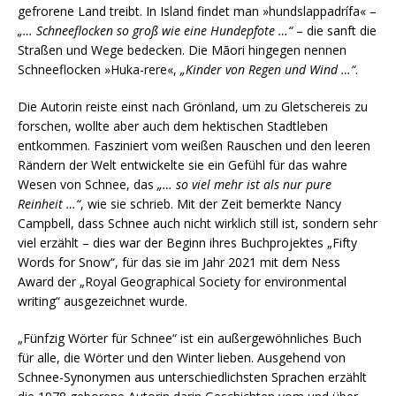
gefrorene Land treibt. In Island findet man »hundslappadrífa« –
„… Schneeflocken so groß wie eine Hundepfote …“
– die sanft die
Straßen und Wege bedecken. Die Māori hingegen nennen
Schneeflocken »Huka-rere«,
„Kinder von Regen und Wind …“
.
Die Autorin reiste einst nach Grönland, um zu Gletschereis zu
forschen, wollte aber auch dem hektischen Stadtleben
entkommen. Fasziniert vom weißen Rauschen und den leeren
Rändern der Welt entwickelte sie ein Gefühl für das wahre
Wesen von Schnee, das
„… so viel mehr ist als nur pure
Reinheit …“
, wie sie schrieb. Mit der Zeit bemerkte Nancy
Campbell, dass Schnee auch nicht wirklich still ist, sondern sehr
viel erzählt – dies war der Beginn ihres Buchprojektes „Fifty
Words for Snow“, für das sie im Jahr 2021 mit dem Ness
Award der „Royal Geographical Society for environmental
writing“ ausgezeichnet wurde.
„Fünfzig Wörter für Schnee“ ist ein außergewöhnliches Buch
für alle, die Wörter und den Winter lieben. Ausgehend von
Schnee-Synonymen aus unterschiedlichsten Sprachen erzählt