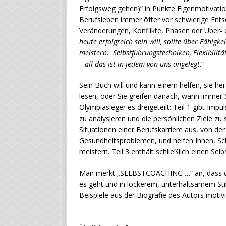
Erfolgsweg gehen)“ in Punkte Eigenmotivatio
Berufsleben immer öfter vor schwierige Entsc
Veränderungen, Konflikte, Phasen der Über-
heute erfolgreich sein will, sollte über Fähigk
meistern: Selbstführungstechniken, Flexibilitä
– all das ist in jedem von uns angelegt
.“
Sein Buch will und kann einem helfen, sie h
lesen, oder Sie greifen danach, wann immer 
Olympiasieger es dreigeteilt: Teil 1 gibt Im
zu analysieren und die persönlichen Ziele zu 
Situationen einer Berufskarriere aus, von der
Gesundheitsproblemen, und helfen Ihnen, Schr
meistern. Teil 3 enthält schließlich einen Sel
Man merkt „SELBSTCOACHING …“ an, dass da
es geht und in lockerem, unterhaltsamem Stil 
Beispiele aus der Biografie des Autors motiv