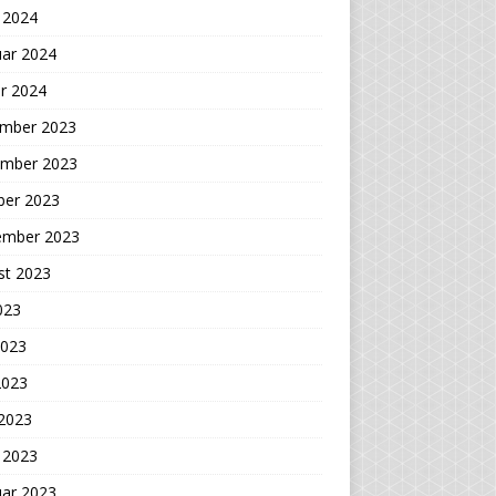
 2024
uar 2024
r 2024
mber 2023
mber 2023
ber 2023
ember 2023
st 2023
2023
2023
2023
 2023
 2023
uar 2023