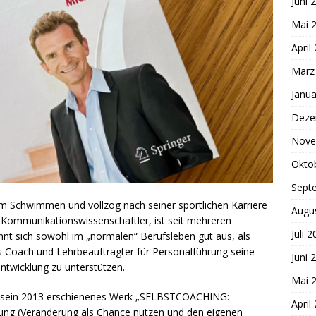
Juni 
Mai 
April
März
Janua
Deze
Nove
Okto
Sept
im Schwimmen und vollzog nach seiner sportlichen Karriere
Augu
Kommunikationswissenschaftler, ist seit mehreren
Juli 
nnt sich sowohl im „normalen“ Berufsleben gut aus, als
ls Coach und Lehrbeauftragter für Personalführung seine
Juni 
ntwicklung zu unterstützen.
Mai 
ht sein 2013 erschienenes Werk „SELBSTCOACHING:
April
rung (Veränderung als Chance nutzen und den eigenen