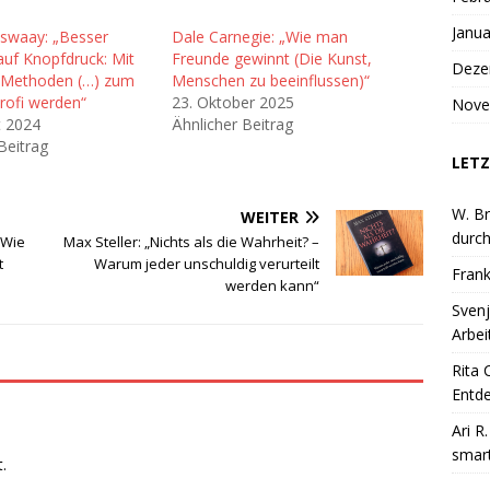
Janua
swaay: „Besser
Dale Carnegie: „Wie man
auf Knopfdruck: Mit
Freunde gewinnt (Die Kunst,
Deze
 Methoden (…) zum
Menschen zu beeinflussen)“
rofi werden“
23. Oktober 2025
Nove
t 2024
Ähnlicher Beitrag
Beitrag
LETZ
W. Br
WEITER
durch
 Wie
Max Steller: „Nichts als die Wahrheit? –
t
Warum jeder unschuldig verurteilt
Frank
werden kann“
Svenj
Arbei
Rita 
Entde
Ari R
smart
.