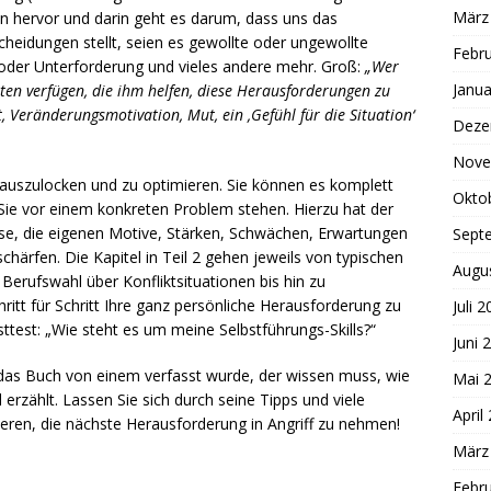
März
n hervor und darin geht es darum, dass uns das
heidungen stellt, seien es gewollte oder ungewollte
Febr
 oder Unterforderung und vieles andere mehr. Groß:
„Wer
Janua
eiten verfügen, die ihm helfen, diese Herausforderungen zu
t, Veränderungsmotivation, Mut, ein ‚Gefühl für die Situation‘
Deze
Nove
erauszulocken und zu optimieren. Sie können es komplett
Okto
Sie vor einem konkreten Problem stehen. Hierzu hat der
pulse, die eigenen Motive, Stärken, Schwächen, Erwartungen
Sept
schärfen. Die Kapitel in Teil 2 gehen jeweils von typischen
Augu
 Berufswahl über Konfliktsituationen bis hin zu
itt für Schritt Ihre ganz persönliche Herausforderung zu
Juli 
bsttest: „Wie steht es um meine Selbstführungs-Skills?“
Juni 
s Buch von einem verfasst wurde, der wissen muss, wie
Mai 
erzählt. Lassen Sie sich durch seine Tipps und viele
April
ieren, die nächste Herausforderung in Angriff zu nehmen!
März
Febr