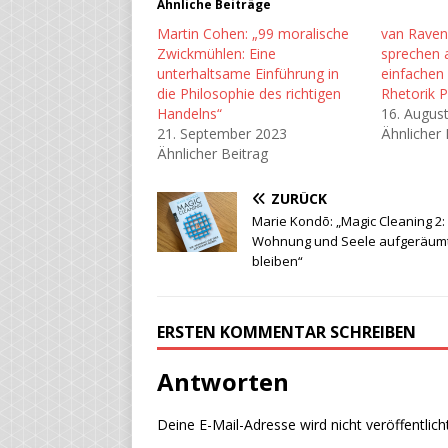
Ähnliche Beiträge
Martin Cohen: „99 moralische
van Raven
Zwickmühlen: Eine
sprechen 
unterhaltsame Einführung in
einfachen
die Philosophie des richtigen
Rhetorik P
Handelns“
16. Augus
21. September 2023
Ähnlicher 
Ähnlicher Beitrag
ZURÜCK
Marie Kondō: „Magic Cleaning 2:
Wohnung und Seele aufgeräum
bleiben“
ERSTEN KOMMENTAR SCHREIBEN
Antworten
Deine E-Mail-Adresse wird nicht veröffentlicht