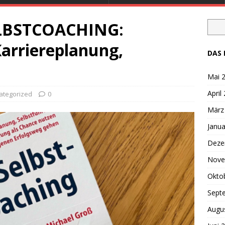
ELBSTCOACHING:
Karriereplanung,
DAS 
Mai 
April
ategorized
0
März
Janua
Deze
Nove
Okto
Sept
Augu