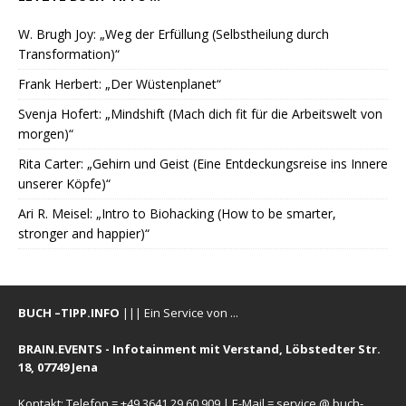
W. Brugh Joy: „Weg der Erfüllung (Selbstheilung durch
Transformation)“
Frank Herbert: „Der Wüstenplanet“
Svenja Hofert: „Mindshift (Mach dich fit für die Arbeitswelt von
morgen)“
Rita Carter: „Gehirn und Geist (Eine Entdeckungsreise ins Innere
unserer Köpfe)“
Ari R. Meisel: „Intro to Biohacking (How to be smarter,
stronger and happier)“
BUCH –TIPP.INFO
||| Ein Service von ...
BRAIN.EVENTS - Infotainment mit Verstand, Löbstedter Str.
18, 07749 Jena
Kontakt: Telefon = +49 3641 29 60 909 | E-Mail = service @ buch-