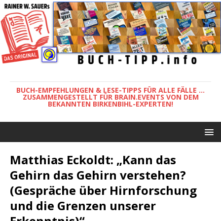
BUCH-EMPFEHLUNGEN & LESE-TIPPS FÜR ALLE FÄLLE ...
ZUSAMMENGESTELLT FÜR BRAIN.EVENTS VON DEM
BEKANNTEN BIRKENBIHL-EXPERTEN!
Matthias Eckoldt: „Kann das
Gehirn das Gehirn verstehen?
(Gespräche über Hirnforschung
und die Grenzen unserer
Erkenntnis)“