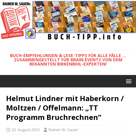
BUCH-EMPFEHLUNGEN & LESE-TIPPS FÜR ALLE FÄLLE ...
ZUSAMMENGESTELLT FÜR BRAIN.EVENTS VON DEM
BEKANNTEN BIRKENBIHL-EXPERTEN!
Helmut Lindner mit Haberkorn /
Moltzen / Offelmann: „TT
Programm Bruchrechnen“
20. August 2023
Rainer W. Sauer