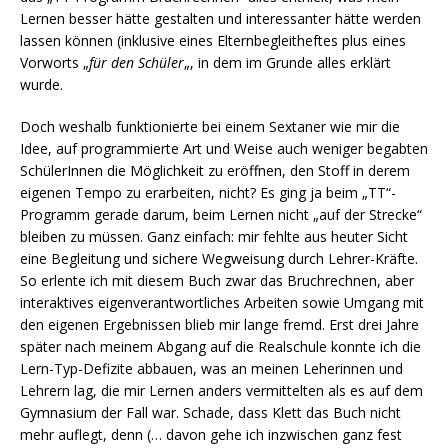
Lernen besser hätte gestalten und interessanter hätte werden
lassen können (inklusive eines Elternbegleitheftes plus eines
Vorworts „
für den Schüler
„, in dem im Grunde alles erklärt
wurde.
Doch weshalb funktionierte bei einem Sextaner wie mir die
Idee, auf programmierte Art und Weise auch weniger begabten
SchülerInnen die Möglichkeit zu eröffnen, den Stoff in derem
eigenen Tempo zu erarbeiten, nicht? Es ging ja beim „TT“-
Programm gerade darum, beim Lernen nicht „auf der Strecke“
bleiben zu müssen. Ganz einfach: mir fehlte aus heuter Sicht
eine Begleitung und sichere Wegweisung durch Lehrer-Kräfte.
So erlente ich mit diesem Buch zwar das Bruchrechnen, aber
interaktives eigenverantwortliches Arbeiten sowie Umgang mit
den eigenen Ergebnissen blieb mir lange fremd. Erst drei Jahre
später nach meinem Abgang auf die Realschule konnte ich die
Lern-Typ-Defizite abbauen, was an meinen Leherinnen und
Lehrern lag, die mir Lernen anders vermittelten als es auf dem
Gymnasium der Fall war. Schade, dass Klett das Buch nicht
mehr auflegt, denn (… davon gehe ich inzwischen ganz fest