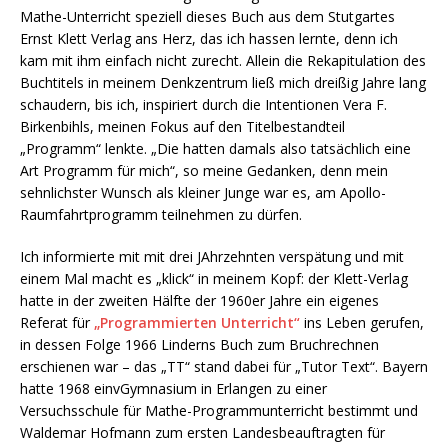
Mathe-Unterricht speziell dieses Buch aus dem Stutgartes
Ernst Klett Verlag ans Herz, das ich hassen lernte, denn ich
kam mit ihm einfach nicht zurecht. Allein die Rekapitulation des
Buchtitels in meinem Denkzentrum ließ mich dreißig Jahre lang
schaudern, bis ich, inspiriert durch die Intentionen Vera F.
Birkenbihls, meinen Fokus auf den Titelbestandteil
„Programm“ lenkte. „Die hatten damals also tatsächlich eine
Art Programm für mich“, so meine Gedanken, denn mein
sehnlichster Wunsch als kleiner Junge war es, am Apollo-
Raumfahrtprogramm teilnehmen zu dürfen.
Ich informierte mit mit drei JAhrzehnten verspätung und mit
einem Mal macht es „klick“ in meinem Kopf: der Klett-Verlag
hatte in der zweiten Hälfte der 1960er Jahre ein eigenes
Referat für
„Programmierten Unterricht“
ins Leben gerufen,
in dessen Folge 1966 Linderns Buch zum Bruchrechnen
erschienen war – das „TT“ stand dabei für „Tutor Text“. Bayern
hatte 1968 einvGymnasium in Erlangen zu einer
Versuchsschule für Mathe-Programmunterricht bestimmt und
Waldemar Hofmann zum ersten Landesbeauftragten für